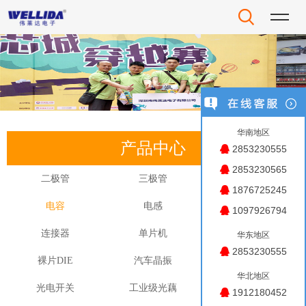
华南地区
产品中心
2853230555
2853230565
二极管
三极管
电阻
1876725245
电容
电感
晶振
1097926794
连接器
单片机
MOS管
华东地区
2853230555
裸片DIE
汽车晶振
保护器件
华北地区
光电开关
工业级光藕
光电耦合器
1912180452