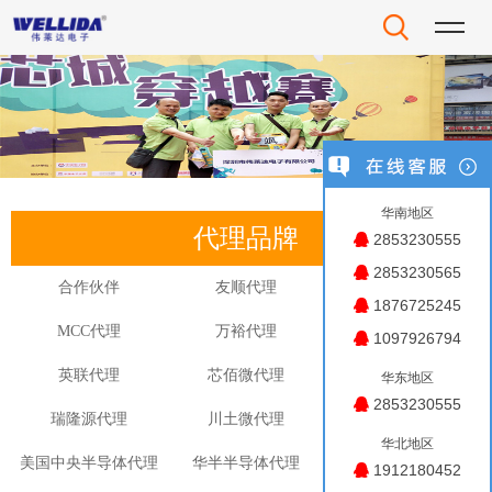
华南地区
代理品牌
2853230555
2853230565
合作伙伴
友顺代理
美微科代理
1876725245
MCC代理
万裕代理
航顺代理
1097926794
英联代理
芯佰微代理
微盟代理
华东地区
2853230555
瑞隆源代理
川土微代理
长江连接器代理
华北地区
美国中央半导体代理
华半半导体代理
德欧泰克代理
1912180452