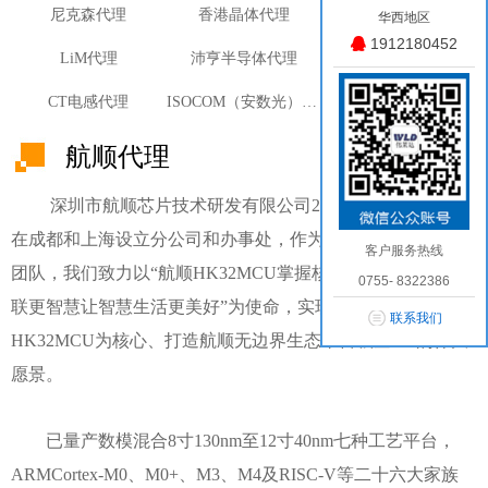
尼克森代理
香港晶体代理
厦门华联电子代理
华西地区
1912180452
LiM代理
沛亨半导体代理
昆泰芯代理
CT电感代理
ISOCOM（安数光）代理
航顺代理
深圳市航顺芯片技术研发有限公司2013年成立于深圳，
在成都和上海设立分公司和办事处，作为世界顶级CPU研发
客户服务热线
团队，我们致力以“航顺HK32MCU掌握核芯科技、让万物互
0755- 8322386
联更智慧让智慧生活更美好”为使命，实现“AIOT多核异构
联系我们
HK32MCU为核心、打造航顺无边界生态平台级企业”的伟大
愿景。
已量产数模混合8寸130nm至12寸40nm七种工艺平台，
ARMCortex-M0、M0+、M3、M4及RISC-V等二十六大家族