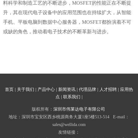
料科学和制造工艺的不断进步，MOSFET的性能正在不断提
升，其在现代电子设备中的应用范围也在持续扩大，从智能
手机、平板电脑到数据中心服务器，MOSFET都扮演着不可
或缺的角色，推动着电子技术的不断革新与进步。
首页
|
关于我们
|
产品中心
|
新闻资讯
|
代理品牌
|
人才招聘
|
应用热
点
|
联系我们
|
版权所有：
深圳市伟莱达电子有限公司
地址：深圳市宝安区西乡桃源商务大厦1座5楼513-514 E-mail：
sales@wellida.com
友情链接：